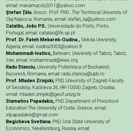
email: mariamacris2011@yahoo.com
Ştefan Ţălu
, Assoc. Prof. PhD., The Technical University of
Cluj-Napoca, Romania, email: stefan_ta@yahoo.com
Catalão, João P.S.
, Universidade do Porto, Porto,
Portugal, email: catalao@fe.up.pt
Prof. Dr. Fateh Mebarek-Oudina.,
Skikda University,
Algeria, email: oudina2003@yahoo.fr
Mohammadi-Ivatloo,
Behnam, University of Tabriz, Tabriz,
Iran, email: mohammadi@ieee.org
Radu Stanciu,
University Politehnica of Bucharest,
Bucuresti, Romania, email: radu.stanciu@upb.ro
Prof. Mladen Zrinjski,
PhD, University of Zagreb Faculty
of Geodesy, Kačićeva 26, HR-10000 Zagreb, Croatia,
email: mladen.zrinjski@geof.unizg.hr
Stamatios Papadakis,
PhD, Department of Preschool
Education The University of Crete, Greece, email:
stpapadakis@gmail.com
Begicheva Svetlana
, PhD, Ural State University of
Economics, Yekaterinburg, Russia, email: