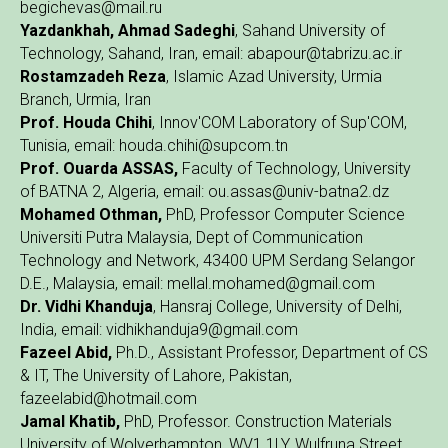
begichevas@mail.ru
Yazdankhah, Ahmad Sadeghi
, Sahand University of
Technology, Sahand, Iran, email: abapour@tabrizu.ac.ir
Rostamzadeh Reza
, Islamic Azad University, Urmia
Branch, Urmia, Iran
Prof. Houda Chihi
, Innov'COM Laboratory of Sup'COM,
Tunisia, email: houda.chihi@supcom.tn
Prof. Ouarda ASSAS,
Faculty of Technology, University
of BATNA 2, Algeria, email: ou.assas@univ-batna2.dz
Mohamed Othman,
PhD, Professor Computer Science
Universiti Putra Malaysia, Dept of Communication
Technology and Network, 43400 UPM Serdang Selangor
D.E., Malaysia, email: mellal.mohamed@gmail.com
Dr. Vidhi Khanduja
, Hansraj College, University of Delhi,
India, email: vidhikhanduja9@gmail.com
Fazeel Abid,
Ph.D., Assistant Professor, Department of CS
& IT, The University of Lahore, Pakistan,
fazeelabid@hotmail.com
Jamal Khatib,
PhD, Professor. Construction Materials
University of Wolverhampton, WV1 1LY, Wulfruna Street,