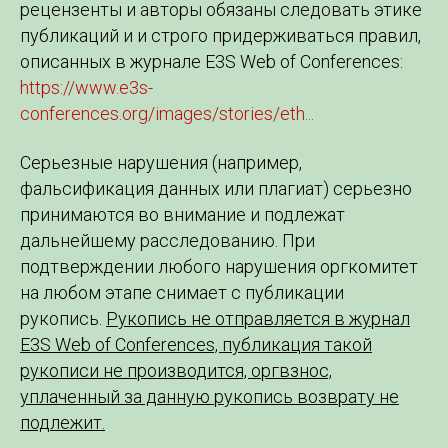
рецензенты и авторы обязаны следовать этике
публикаций и и строго придерживаться правил,
описанных в журнале E3S Web of Conferences:
https://www.e3s-
conferences.org/images/stories/eth...
Серьезные нарушения (например,
фальсификация данных или плагиат) серьезно
принимаются во внимание и подлежат
дальнейшему расследованию. При
подтверждении любого нарушения оргкомитет
на любом этапе снимает с публикации
рукопись.
Рукопись не отправляется в журнал
E3S Web of Conferences, публикация такой
рукописи не производится, оргвзнос,
уплаченный за данную рукопись возврату не
подлежит.